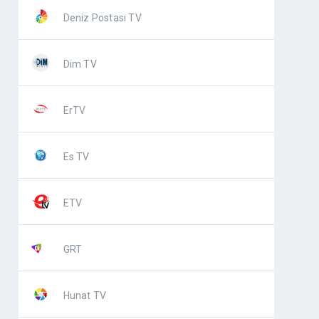
ErTV
PowerTürk TV
Deniz Postası TV
Malatya
PowerTürk TV
ErTV
PowerTürk
Malatya
TV
Dim TV
PowerTürk
TV
ErTV
Es TV
ETV
GRT
Hunat TV