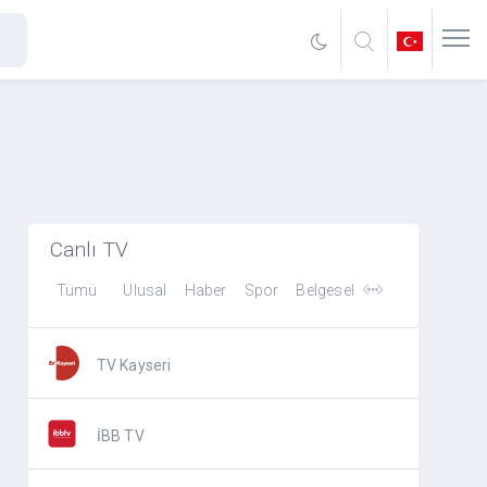
Canlı TV
Tümü
Ulusal
Haber
Spor
Belgesel
TV Kayseri
İBB TV