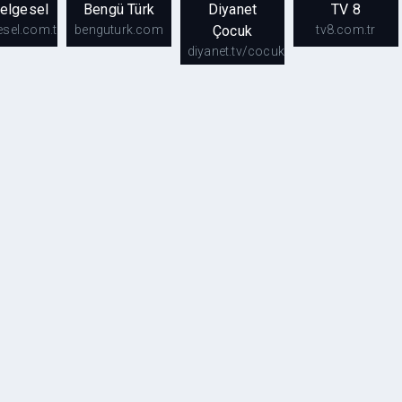
elgesel
Bengü Türk
Diyanet
TV 8
esel.com.tr
benguturk.com
Çocuk
tv8.com.tr
TRT
Bengü
Diyanet
TV 8
diyanet.tv/cocuk
lgesel
Türk
Çocuk
tv8.com.tr
tbelgesel.com.tr
benguturk.com
diyanet.tv/cocuk