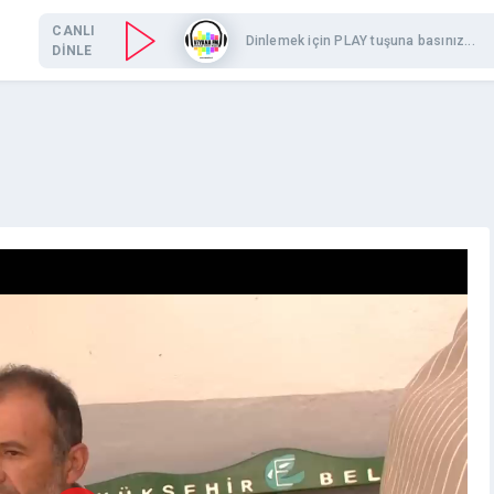
CANLI
Dinlemek için PLAY tuşuna basınız...
DİNLE