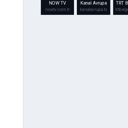
NOW TV
Kanal Avrupa
TRT B
nowtv.com.tr
kanalavrupa.tv
trtbelg
NOW
Kanal
TV
Avrupa
Be
nowtv.com.tr
kanalavrupa.tv
tr