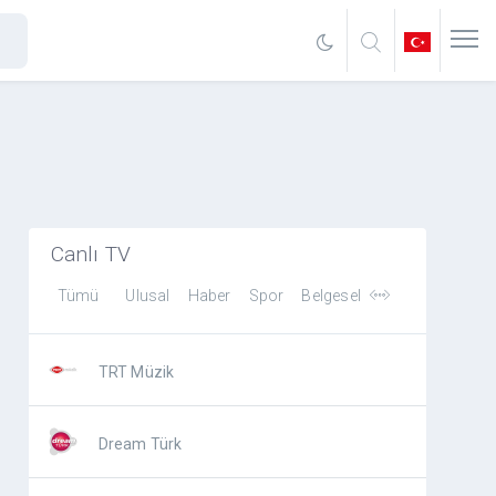
Canlı TV
Tümü
Ulusal
Haber
Spor
Belgesel
TRT Müzik
Dream Türk