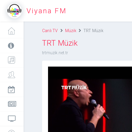
Viyana FM
Canlı TV
Müzik
TRT Müzik
TRT Müzik
trtmuzik.net.tr