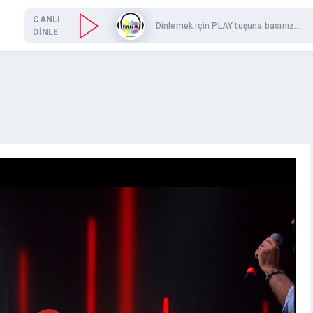
CANLI
Dinlemek için PLAY tuşuna basınız...
DİNLE