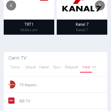
TRT1
Kanal 7
trtizle.com
Kanal 7
TRT1
Kanal 7
trtizle.com
Kanal 7
Canlı TV
Tümü
Ulusal
Haber
Spor
Belgesel
Yerel
TV Kayseri
İBB TV