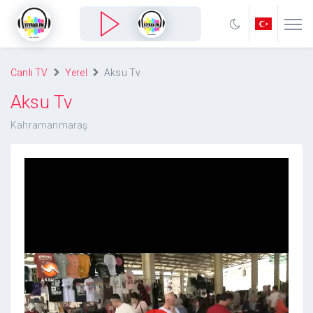
Canlı TV
Yerel
Aksu Tv
Aksu Tv
Kahramanmaraş