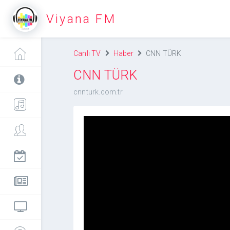
Viyana FM
Canlı TV
Haber
CNN TÜRK
CNN TÜRK
cnnturk.com.tr