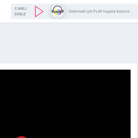
CANLI
Dinlemek için PLAY tuşuna basınız...
DİNLE