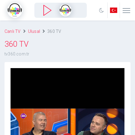
Canlı TV
Ulusal
360 TV
360 TV
tv360.com.tr