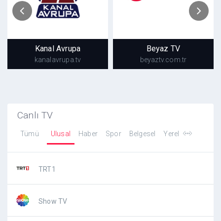
Kanal Avrupa
Beyaz TV
kanalavrupa.tv
beyaztv.com.tr
Kanal Avrupa
Beyaz TV
kanalavrupa.tv
beyaztv.com.tr
Canlı TV
Tümü
Ulusal
Haber
Spor
Belgesel
Yerel
TRT1
Show TV