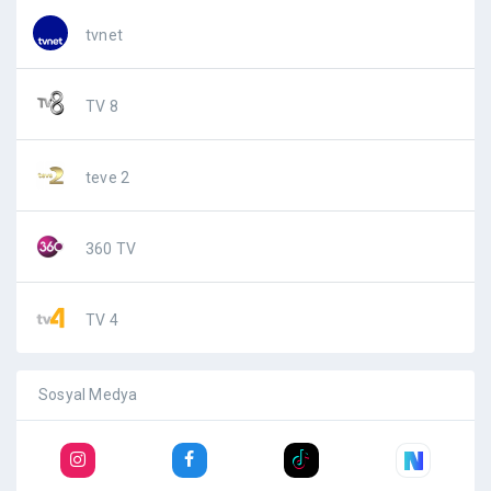
tvnet
TV 8
teve 2
360 TV
TV 4
Sosyal Medya